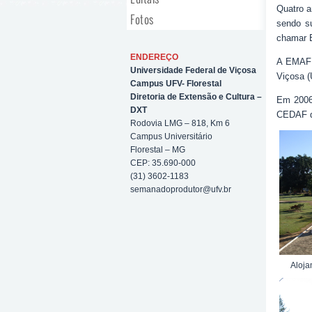
Quatro a
Fotos
sendo s
chamar E
ENDEREÇO
A EMAF f
Universidade Federal de Viçosa
Viçosa (
Campus UFV- Florestal
Diretoria de Extensão e Cultura –
Em 2006,
DXT
CEDAF de
Rodovia LMG – 818, Km 6
Campus Universitário
Florestal – MG
CEP: 35.690-000
(31) 3602-1183
semanadoprodutor@ufv.br
Aloj