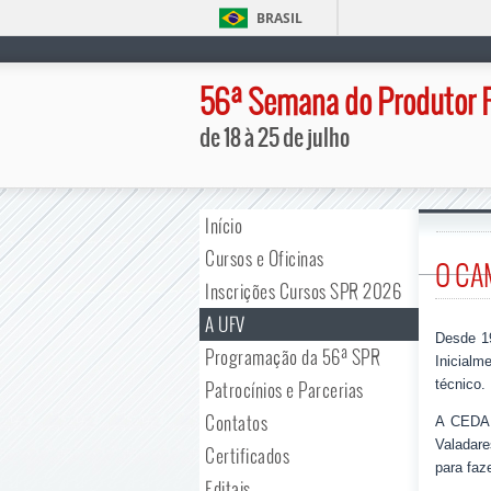
BRASIL
56ª Semana do Produtor 
de 18 à 25 de julho
Início
Cursos e Oficinas
O CA
Inscrições Cursos SPR 2026
A UFV
Desde 19
Programação da 56ª SPR
Inicialm
técnico.
Patrocínios e Parcerias
Contatos
A CEDAF
Valadare
Certificados
para faz
Editais