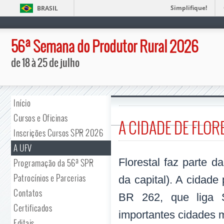
Simplifique!
BRASIL
56ª Semana do Produtor Rural 2026
de 18 à 25 de julho
Início
Cursos e Oficinas
A CIDADE DE FLOR
Inscrições Cursos SPR 2026
A UFV
Florestal faz parte d
Programação da 56ª SPR
Patrocínios e Parcerias
da capital). A cidade
Contatos
BR 262, que liga S
Certificados
importantes cidades m
Editais