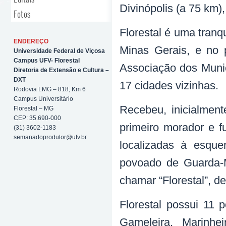
Divinópolis (a 75 km)
Fotos
Florestal é uma tranq
ENDEREÇO
Minas Gerais, e no 
Universidade Federal de Viçosa
Campus UFV- Florestal
Associação dos Muni
Diretoria de Extensão e Cultura –
DXT
17 cidades vizinhas.
Rodovia LMG – 818, Km 6
Campus Universitário
Recebeu, inicialme
Florestal – MG
CEP: 35.690-000
primeiro morador e f
(31) 3602-1183
semanadoprodutor@ufv.br
localizadas à esqu
povoado de Guarda-M
chamar “Florestal”, de
Florestal possui 11 
Gameleira, Marinhei