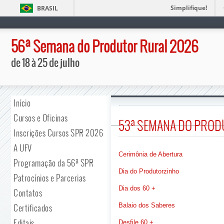
Simplifique!
BRASIL
56ª Semana do Produtor Rural 2026
de 18 à 25 de julho
Início
Cursos e Oficinas
53ª SEMANA DO PROD
Inscrições Cursos SPR 2026
A UFV
Cerimônia de Abertura
Programação da 56ª SPR
Dia do Produtorzinho
Patrocínios e Parcerias
Dia dos 60 +
Contatos
Balaio dos Saberes
Certificados
Editais
Desfile 60 +